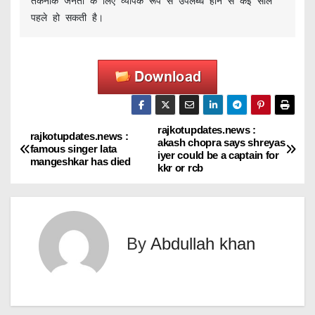
तकनीक जनता के लिए व्यापक रूप से उपलब्ध होने से कई साल 
पहले हो सकती है।
rajkotupdates.news :
P
rajkotupdates.news :
akash chopra says shreyas
famous singer lata
iyer could be a captain for
o
mangeshkar has died
kkr or rcb
s
t
By
Abdullah khan
n
a