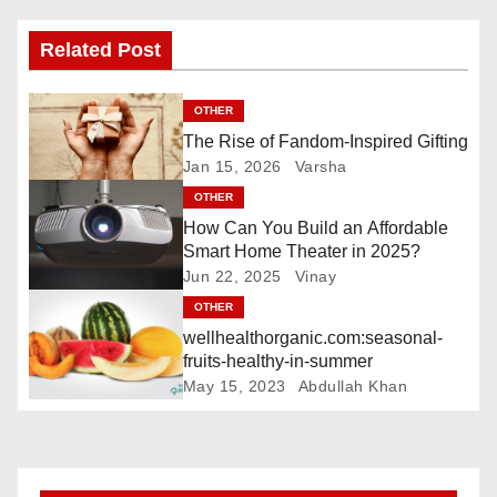
v
i
Related Post
g
OTHER
a
The Rise of Fandom-Inspired Gifting
Jan 15, 2026
Varsha
t
OTHER
i
How Can You Build an Affordable
Smart Home Theater in 2025?
o
Jun 22, 2025
Vinay
OTHER
n
wellhealthorganic.com:seasonal-
fruits-healthy-in-summer
May 15, 2023
Abdullah Khan