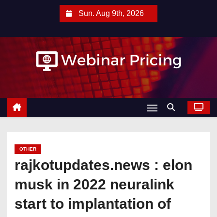
S
Sun. Aug 9th, 2026
k
i
p
t
o
c
o
n
t
e
OTHER
n
rajkotupdates.news : elon
t
musk in 2022 neuralink
start to implantation of