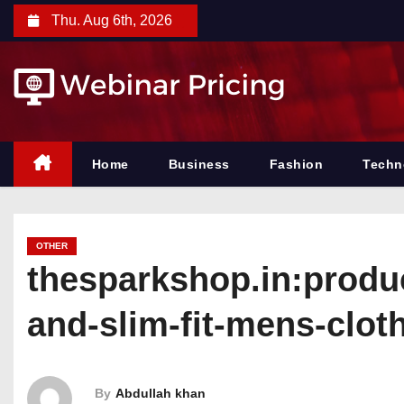
S
Thu. Aug 6th, 2026
k
i
p
t
o
c
Home
Business
Fashion
Techn
o
n
t
OTHER
e
thesparkshop.in:produc
n
and-slim-fit-mens-clot
t
By
Abdullah khan