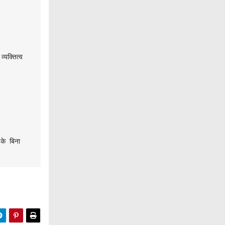
क्तित्व 
े बिना 