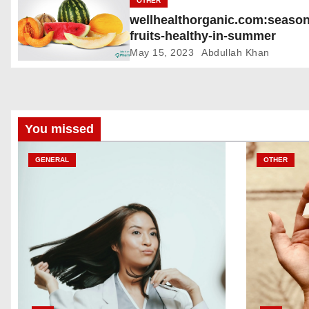
OTHER
i
wellhealthorganic.com:season
fruits-healthy-in-summer
o
May 15, 2023
Abdullah Khan
n
You missed
GENERAL
OTHER