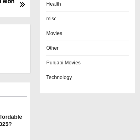
d elon
Health
misc
Movies
Other
Punjabi Movies
Technology
fordable
2025?