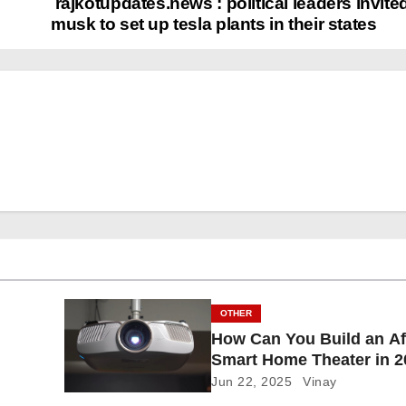
rajkotupdates.news : political leaders invite
musk to set up tesla plants in their states
OTHER
How Can You Build an Af
Smart Home Theater in 
Jun 22, 2025
Vinay