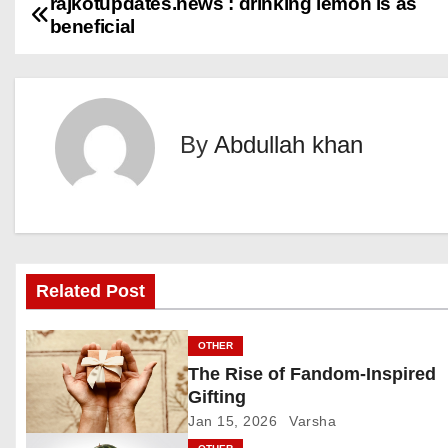
rajkotupdates.news : drinking lemon is as
P
beneficial
o
s
t
By
Abdullah khan
n
a
v
Related Post
i
g
OTHER
The Rise of Fandom-Inspired
a
Gifting
Jan 15, 2026
Varsha
t