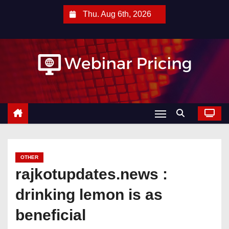
S
Thu. Aug 6th, 2026
k
i
p
t
o
c
o
n
t
e
OTHER
n
rajkotupdates.news :
t
drinking lemon is as
beneficial