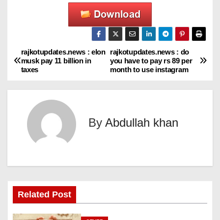
rajkotupdates.news : elon
rajkotupdates.news : do
P
musk pay 11 billion in
you have to pay rs 89 per
taxes
month to use instagram
o
s
t
By
Abdullah khan
n
a
v
Related Post
i