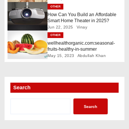
t
OTHER
i
How Can You Build an Affordable
Smart Home Theater in 2025?
o
Jun 22, 2025
Vinay
OTHER
n
wellhealthorganic.com:seasonal-
fruits-healthy-in-summer
May 15, 2023
Abdullah Khan
Search
Search