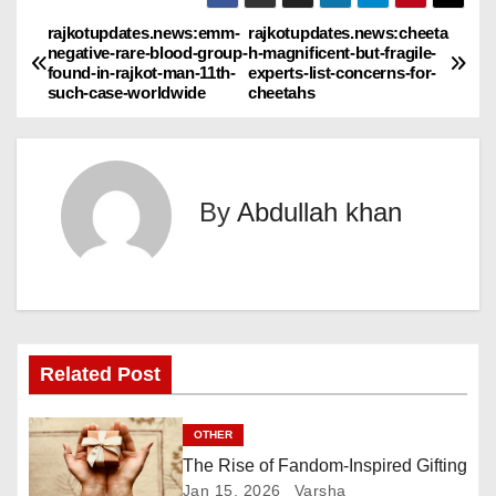
rajkotupdates.news:emm-
rajkotupdates.news:cheeta
P
negative-rare-blood-group-
h-magnificent-but-fragile-
found-in-rajkot-man-11th-
experts-list-concerns-for-
o
such-case-worldwide
cheetahs
s
t
By
Abdullah khan
n
a
v
i
Related Post
g
OTHER
a
The Rise of Fandom-Inspired Gifting
Jan 15, 2026
Varsha