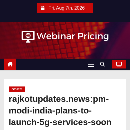
S
Fri. Aug 7th, 2026
k
i
p
t
o
c
o
n
t
e
OTHER
n
rajkotupdates.news:pm-
t
modi-india-plans-to-
launch-5g-services-soon